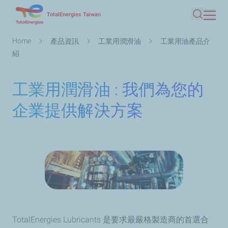
Skip
TotalEnergies Taiwan
Search
to
main
Breadcrumb
Home
產品資訊
工業用潤滑油
工業用油產品介
content
紹
工業用潤滑油 : 我們為您的
企業提供解決方案
TotalEnergies Lubricants 是要求最嚴格製造商的首選合