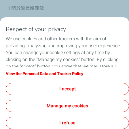
關於道達爾能源
產品資訊
Respect of your privacy
道達爾能源保修據點
We use cookies and other trackers with the aim of
providing, analyzing and improving your user experience.
道達爾能源講堂
You can change your cookie settings at any time by
clicking on the "Manage my cookies" button. By clicking
最新消息
on the "Accept" button, you agree that we may store all
cookies on your device. If you click on "Decline", only the
View the Personal Data and Tracker Policy
常見問題
technical cookies required for the site to function correctly
will be used. For more information, refer to the "Personal
I accept
人才招募
Data and Tracker Policy" page.
Manage my cookies
法律聲明
個人資料與 Cookie 政策
Cookies
I refuse