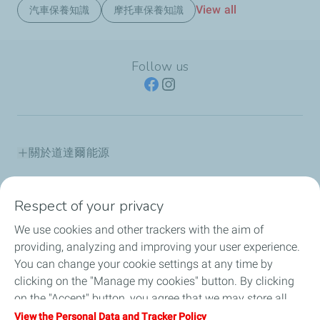
View all
汽車保養知識
摩托車保養知識
Follow us
關於道達爾能源
產品資訊
Respect of your privacy
道達爾能源保修據點
We use cookies and other trackers with the aim of
providing, analyzing and improving your user experience.
道達爾能源講堂
You can change your cookie settings at any time by
clicking on the "Manage my cookies" button. By clicking
最新消息
on the "Accept" button, you agree that we may store all
cookies on your device. If you click on "Decline", only the
View the Personal Data and Tracker Policy