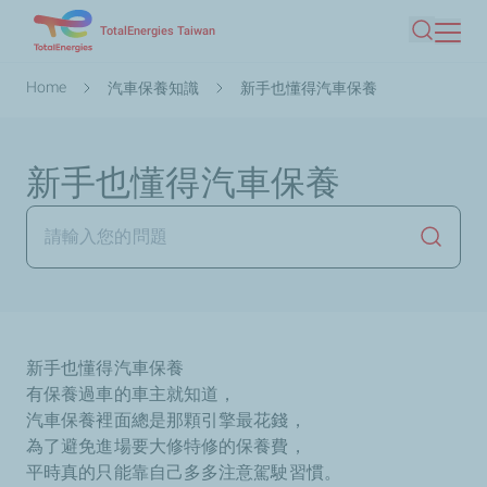
Skip
TotalEnergies Taiwan
Search
to
main
Breadcrumb
Home
汽車保養知識
新手也懂得汽車保養
content
新手也懂得汽車保養
Launch
新手也懂得汽車保養
有保養過車的車主就知道，
汽車保養裡面總是那顆引擎最花錢，
為了避免進場要大修特修的保養費，
平時真的只能靠自己多多注意駕駛習慣。