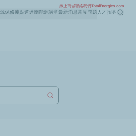
線上商城
聯絡我們
TotalEnergies.com
源保修據點
道達爾能源講堂
最新消息
常見問題
人才招募
Search
？
Launch search