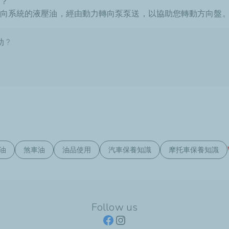
？
向系統的液壓油，經由動力轉向泵泵送，以協助您轉動方向盤
 ?
油
煞車油
油品使用
汽車保養知識
摩托車保養知識
Follow us