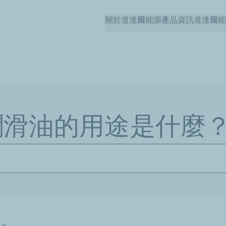
Skip
關於道達爾能源
產品資訊
道達爾能
to
main
content
潤滑油的用途是什麼